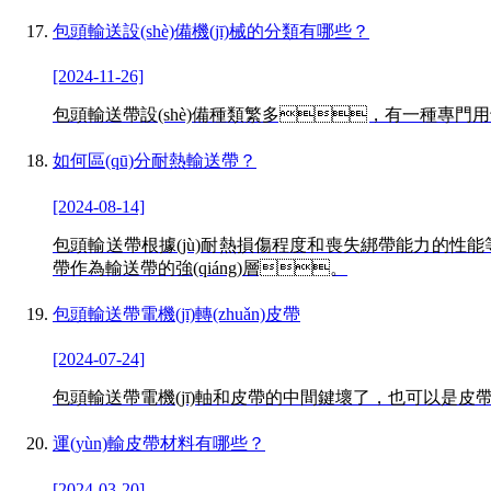
包頭輸送設(shè)備機(jī)械的分類有哪些？
[2024-11-26]
包頭輸送帶設(shè)備種類繁多，有一種專門用于食品
如何區(qū)分耐熱輸送帶？
[2024-08-14]
包頭輸送帶根據(jù)耐熱損傷程度和喪失綁帶能力的性能
帶作為輸送帶的強(qiáng)層。
包頭輸送帶電機(jī)轉(zhuǎn)皮帶
[2024-07-24]
包頭輸送帶電機(jī)軸和皮帶的中間鍵壞了，也可以是皮帶打滑
運(yùn)輸皮帶材料有哪些？
[2024-03-20]