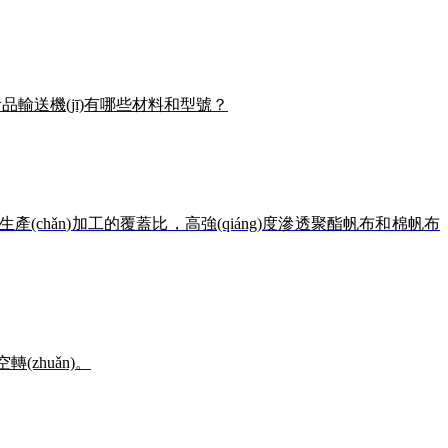
，食品輸送機(jī)有哪些材料和型號？
hǎn)加工的覆蓋比，高強(qiáng)度滲透聚酯帆布和棉帆布
(zhuǎn)。