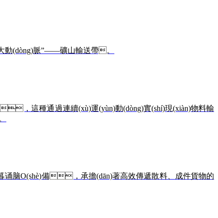
大動(dòng)脈”——礦山輸送帶。
這種通過連續(xù)運(yùn)動(dòng)實(shí)現(xiàn)物料輸
。
暮诵脑O(shè)備，承擔(dān)著高效傳遞散料、成件貨物的