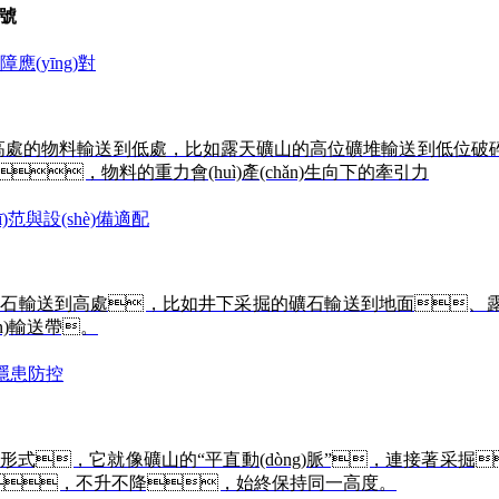
9號
(yīng)對
帶是將高處的物料輸送到低處，比如露天礦山的高位礦堆輸送到低位破碎
過程中，物料的重力會(huì)產(chǎn)生向下的牽引力
)范與設(shè)備適配
的礦石輸送到高處，比如井下采掘的礦石輸送到地面、露
ùn)輸送帶。
與隱患防控
送形式，它就像礦山的“平直動(dòng)脈”，連接著采掘、
輸送，不升不降，始終保持同一高度。