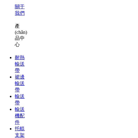
關于
我們
產
(chǎn)
品中
心
耐熱
輸送
帶
裙邊
輸送
帶
輸送
帶
輸送
機配
件
托輥
支架