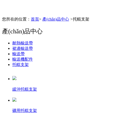
您所在的位置：
首頁
>
產(chǎn)品中心
>
托輥支架
產(chǎn)品中心
耐熱輸送帶
裙邊輸送帶
輸送帶
輸送機配件
托輥支架
緩沖托輥支架
礦用托輥支架