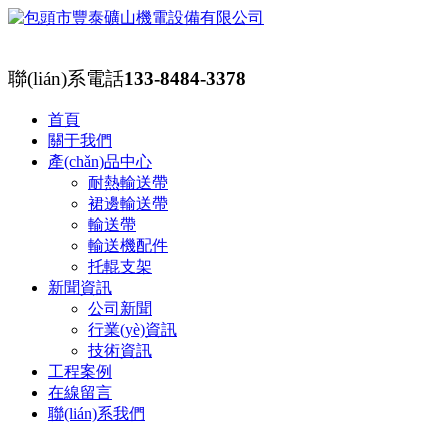
聯(lián)系電話
133-8484-3378
首頁
關于我們
產(chǎn)品中心
耐熱輸送帶
裙邊輸送帶
輸送帶
輸送機配件
托輥支架
新聞資訊
公司新聞
行業(yè)資訊
技術資訊
工程案例
在線留言
聯(lián)系我們