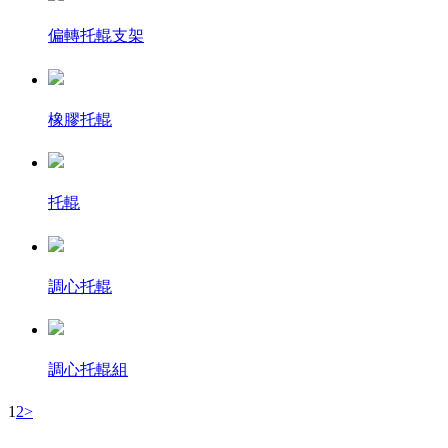
偏轉托輥支架
橡膠托輥
托輥
調心托輥
調心托輥組
1
2
>